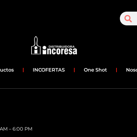
S
Search
uctos
INCOFERTAS
One Shot
Nos
0 AM – 6:00 PM