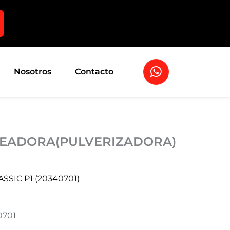
W
Nosotros
Contacto
h
a
t
s
a
LEADORA(PULVERIZADORA)
p
p
SSIC P1 (20340701)
0701