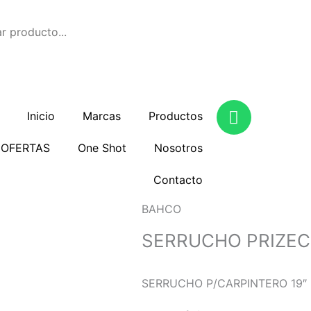
W
Inicio
Marcas
Productos
h
a
COFERTAS
One Shot
Nosotros
t
s
Contacto
a
p
BAHCO
p
SERRUCHO PRIZEC
SERRUCHO P/CARPINTERO 19″