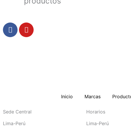
productos
F
Y
a
o
c
u
e
t
b
u
o
b
o
e
k
-
f
Inicio
Marcas
Product
Sede Central
Horarios
Lima-Perú
Lima-Perú