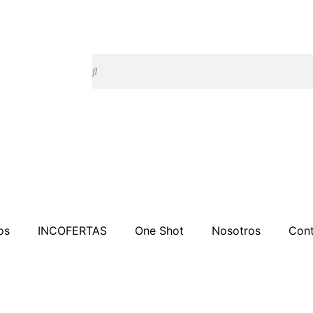
Search
Search
os
INCOFERTAS
One Shot
Nosotros
Cont