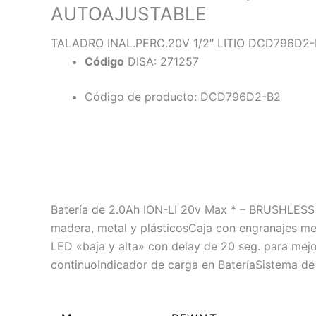
AUTOAJUSTABLE
TALADRO INAL.PERC.20V 1/2″ LITIO DCD796D2
Código
DISA: 271257
Código de producto: DCD796D2-B2
Descripción
Información adicional
Batería de 2.0Ah ION-LI 20v Max * – BRUSHLESS pa
madera, metal y plásticosCaja con engranajes met
LED «baja y alta» con delay de 20 seg. para mejo
continuoIndicador de carga en BateríaSistema de