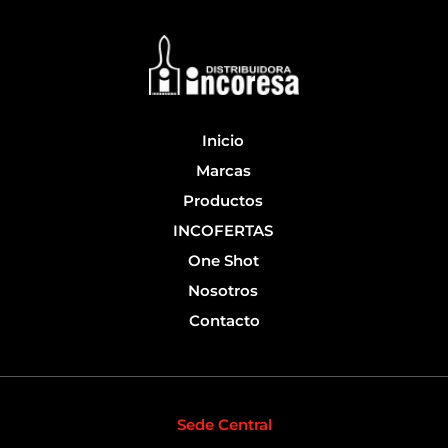
b
u
o
b
o
e
k
-
f
Inicio
Marcas
Productos
INCOFERTAS
One Shot
Nosotros
Contacto
Sede Central