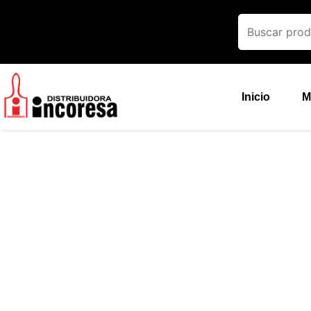
Ir
al
contenido
Inicio
M