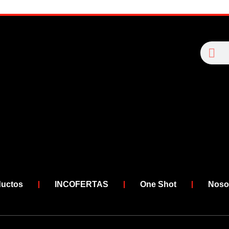
Se
Search
ductos
INCOFERTAS
One Shot
Noso