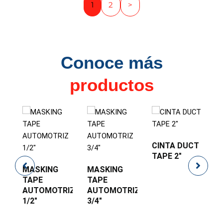
1
2
>
Conoce más
productos
TOS
CINTA DUCT
H
TAPE 2″
L
MASKING
MASKING
TAPE
TAPE
AUTOMOTRIZ
AUTOMOTRIZ
1/2″
3/4″