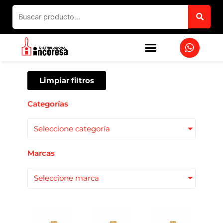
Ir
al
contenido
W
h
a
t
s
Limpiar filtros
a
p
Categorías
p
Seleccione categoría
Marcas
Seleccione marca