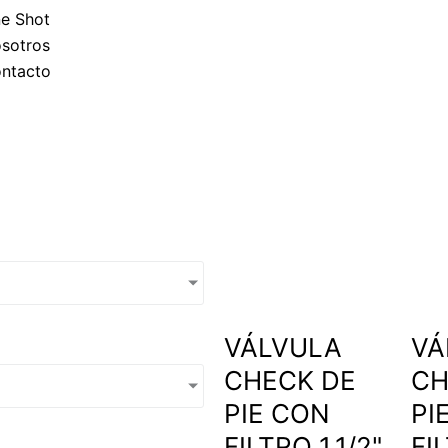
p
e Shot
sotros
p
ntacto
VÁLVULA
VÁ
CHECK DE
CH
PIE CON
PI
FILTRO 1.1/2"
FI