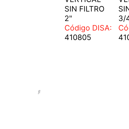
SIN FILTRO
SI
2"
3/
Código DISA:
Có
410805
41
Search
Search