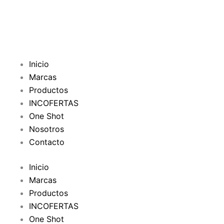
e
t
b
u
o
b
Inicio
Marcas
o
e
Productos
INCOFERTAS
k
One Shot
Nosotros
-
Contacto
f
Inicio
Marcas
Productos
INCOFERTAS
One Shot