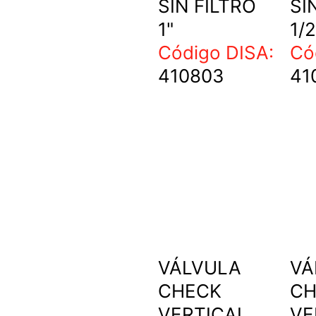
SIN FILTRO
SI
1"
1/2
Código DISA:
Có
410803
41
VÁLVULA
VÁ
CHECK
CH
VERTICAL
VE