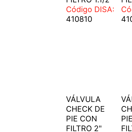
Código DISA:
Có
410810
41
VÁLVULA
VÁ
CHECK DE
CH
PIE CON
PI
FILTRO 2"
FI