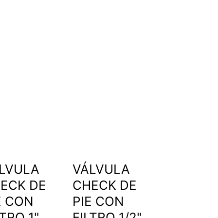
LVULA
VÁLVULA
ECK DE
CHECK DE
E CON
PIE CON
LTRO 1"
FILTRO 1/2"