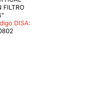
N FILTRO
4"
digo DISA:
0802