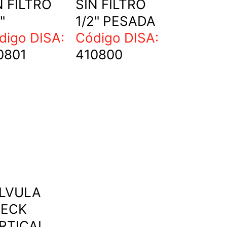
N FILTRO
SIN FILTRO
"
1/2" PESADA
digo DISA:
Código DISA:
0801
410800
LVULA
ECK
RTICAL