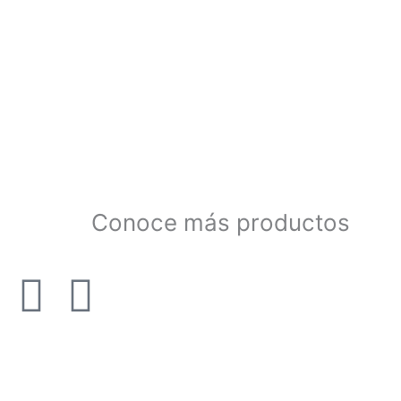
Conoce más
productos
F
Y
a
o
c
u