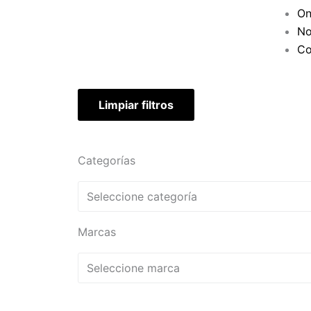
On
No
Co
Limpiar filtros
Categorías
Seleccione categoría
Marcas
Seleccione marca