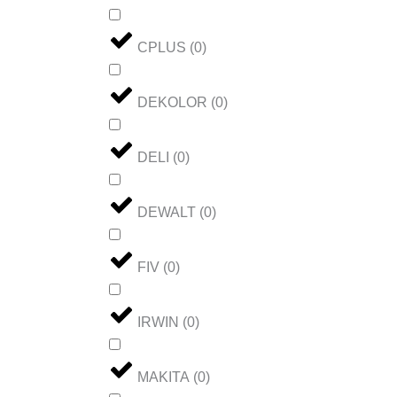
CPLUS
(
0
)
DEKOLOR
(
0
)
DELI
(
0
)
DEWALT
(
0
)
FIV
(
0
)
IRWIN
(
0
)
MAKITA
(
0
)