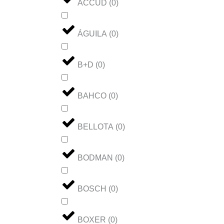
ACCUD
(
0
)
ÁGUILA
(
0
)
B+D
(
0
)
BAHCO
(
0
)
BELLOTA
(
0
)
BODMAN
(
0
)
BOSCH
(
0
)
BOXER
(
0
)