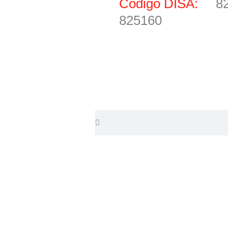
Código DISA:
8
825160
Search
Search