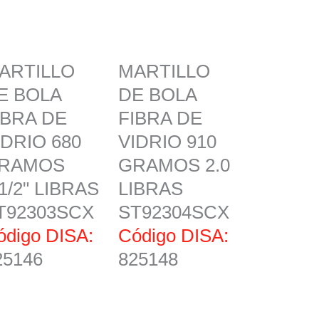
ARTILLO
MARTILLO
E BOLA
DE BOLA
IBRA DE
FIBRA DE
IDRIO 680
VIDRIO 910
RAMOS
GRAMOS 2.0
.1/2" LIBRAS
LIBRAS
T92303SCX
ST92304SCX
ódigo DISA:
Código DISA:
25146
825148