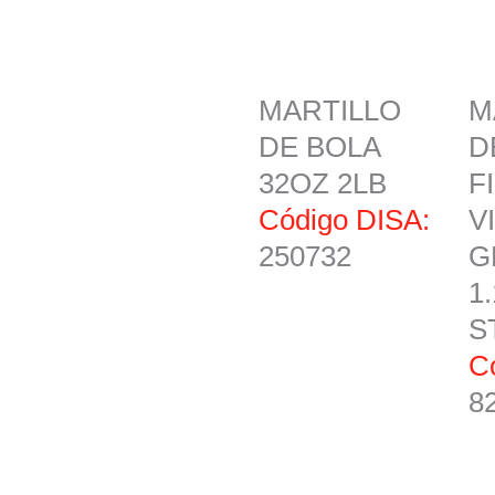
MARTILLO
M
DE BOLA
D
32OZ 2LB
F
Código DISA:
V
250732
G
1
S
C
8