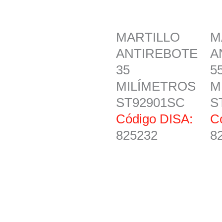
MARTILLO
M
ANTIREBOTE
A
35
5
MILÍMETROS
M
ST92901SC
S
Código DISA:
C
825232
8