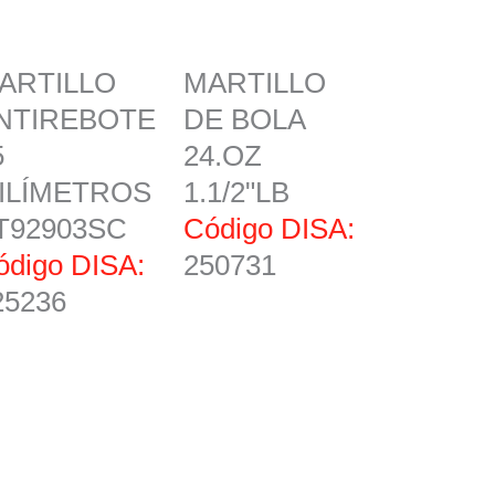
ARTILLO
MARTILLO
NTIREBOTE
DE BOLA
5
24.OZ
ILÍMETROS
1.1/2"LB
T92903SC
Código DISA:
ódigo DISA:
250731
25236