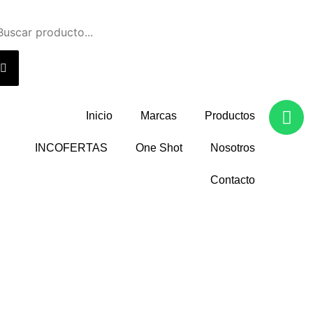
W
Inicio
Marcas
Productos
h
a
INCOFERTAS
One Shot
Nosotros
t
s
Contacto
a
p
p