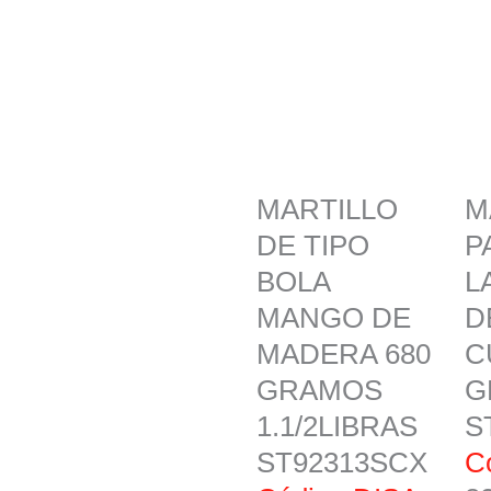
MARTILLO
M
DE TIPO
P
BOLA
L
MANGO DE
D
MADERA 680
C
GRAMOS
G
1.1/2LIBRAS
S
ST92313SCX
C