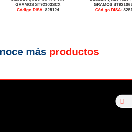
GRAMOS ST92103SCX
GRAMOS ST92106
Código DISA:
825124
Código DISA:
825
noce más
productos
Se
Search