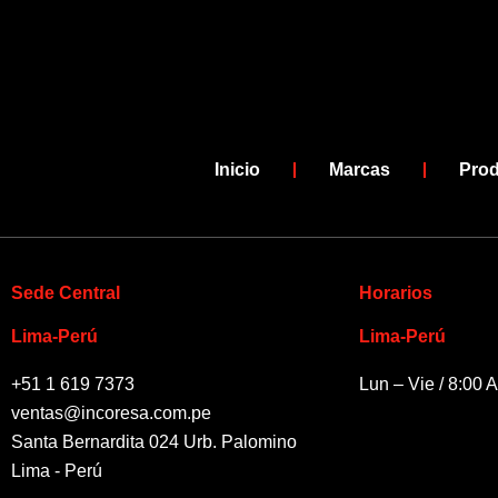
o
b
o
e
k
-
f
Inicio
Marcas
Pro
Sede Central
Horarios
Lima-Perú
Lima-Perú
+51 1 619 7373
Lun – Vie / 8:00 
ventas@incoresa.com.pe
Santa Bernardita 024 Urb. Palomino
Lima - Perú