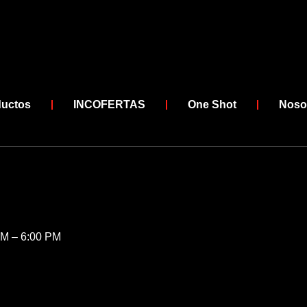
ductos
INCOFERTAS
One Shot
Noso
AM – 6:00 PM