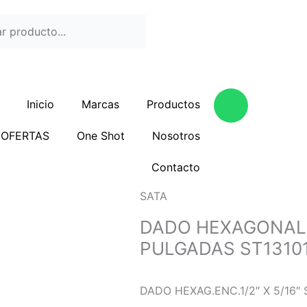
W
Inicio
Marcas
Productos
h
a
COFERTAS
One Shot
Nosotros
t
s
Contacto
a
p
SATA
p
DADO HEXAGONAL E
PULGADAS ST1310
DADO HEXAG.ENC.1/2″ X 5/16″