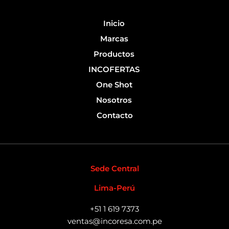
k
-
Inicio
f
Marcas
Productos
INCOFERTAS
One Shot
Nosotros
Contacto
Sede Central
Lima-Perú
+51 1 619 7373
ventas@incoresa.com.pe