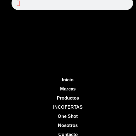
e
t
b
u
o
b
o
e
k
-
f
Inicio
Marcas
Productos
INCOFERTAS
One Shot
Nosotros
Contacto