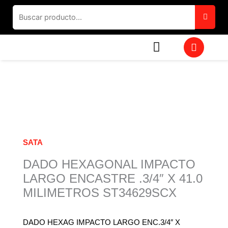
Ir
al
contenido
W
h
a
t
s
a
p
p
SATA
DADO HEXAGONAL IMPACTO
LARGO ENCASTRE .3/4″ X 41.0
MILIMETROS ST34629SCX
DADO HEXAG IMPACTO LARGO ENC.3/4″ X