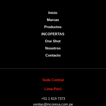
o
e
k
-
Inicio
f
Marcas
Productos
INCOFERTAS
One Shot
Nosotros
Contacto
Sede Central
Lima-Perú
+51 1 619 7373
ventas@incoresa.com.pe