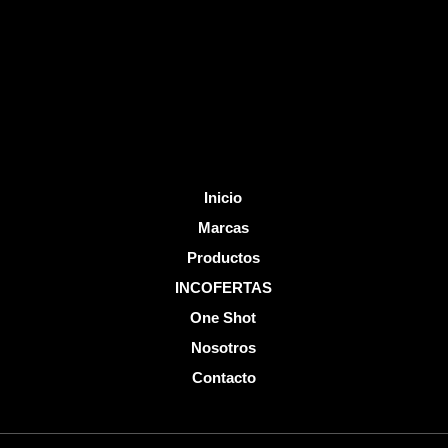
o
e
k
-
f
Inicio
Marcas
Productos
INCOFERTAS
One Shot
Nosotros
Contacto