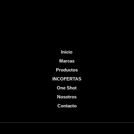
o
e
k
-
f
Inicio
Marcas
Productos
INCOFERTAS
One Shot
Nosotros
Contacto