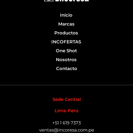
-
f
Inicio
Marcas
Productos
INCOFERTAS
One Shot
Nosotros
Contacto
Sede Central
Lima-Perú
+51 1 619 7373
ventas@incoresa.com.pe