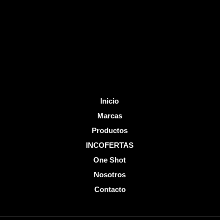
o
b
o
e
k
-
f
Inicio
Marcas
Productos
INCOFERTAS
One Shot
Nosotros
Contacto