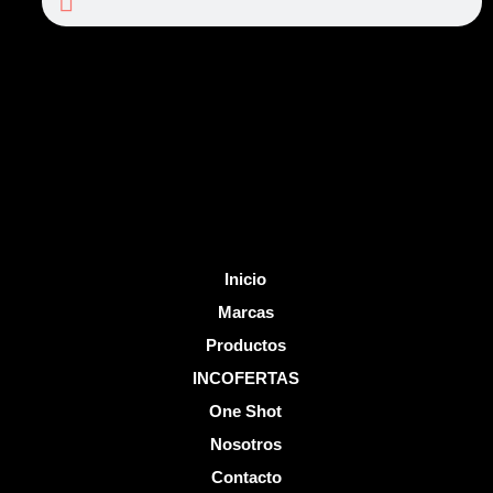
e
t
b
u
o
b
o
e
k
-
f
Inicio
Marcas
Productos
INCOFERTAS
One Shot
Nosotros
Contacto