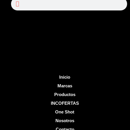
Search
Search
e
t
b
u
o
b
o
e
k
-
f
Inicio
Marcas
Productos
INCOFERTAS
One Shot
Nosotros
Contacto