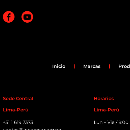
F
Y
a
o
c
u
e
t
b
u
o
b
o
e
k
Inicio
Marcas
Prod
-
f
Sede Central
Horarios
Lima-Perú
Lima-Perú
+51 1 619 7373
Lun – Vie / 8:0
ventas@incoresa.com.pe