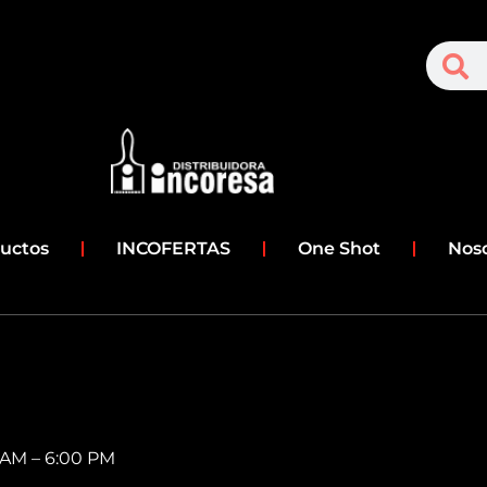
S
Search
uctos
INCOFERTAS
One Shot
Nos
0 AM – 6:00 PM