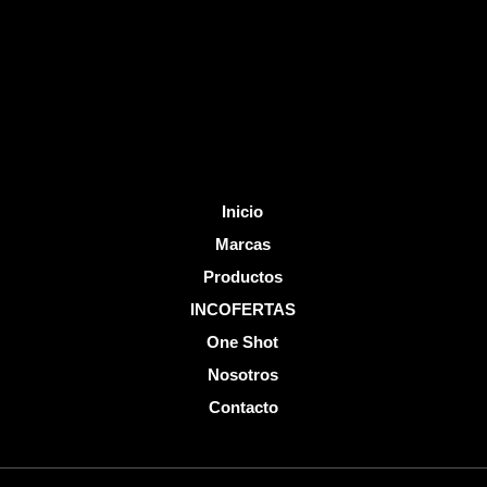
o
e
k
-
f
Inicio
Marcas
Productos
INCOFERTAS
One Shot
Nosotros
Contacto