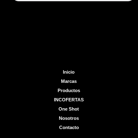
b
u
o
b
o
e
k
-
f
Inicio
Marcas
Productos
INCOFERTAS
One Shot
Nosotros
Contacto