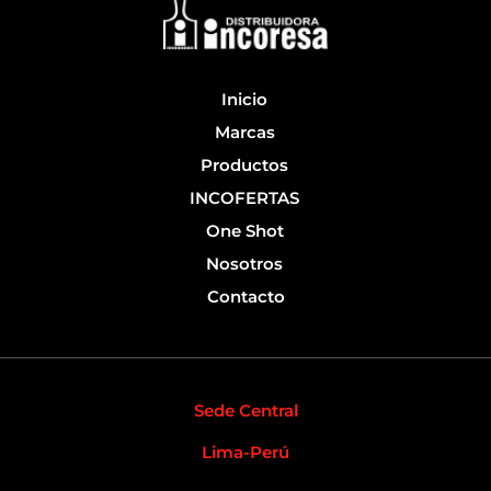
o
e
k
-
f
Inicio
Marcas
Productos
INCOFERTAS
One Shot
Nosotros
Contacto
Sede Central
Lima-Perú