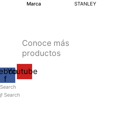
Marca
STANLEY
Conoce más
productos
ebook-
Youtube
f
Search
Search