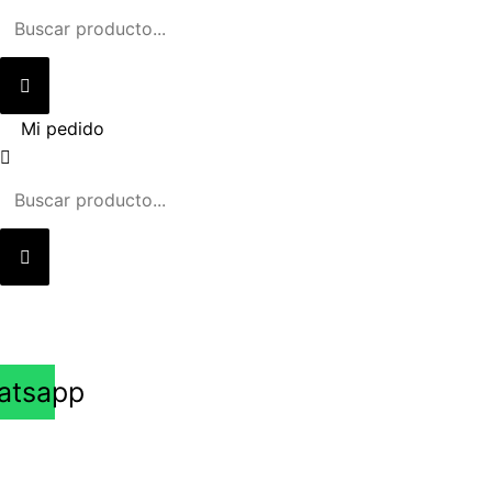
Ir
al
contenido
Mi pedido
atsapp