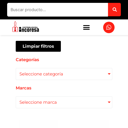
Ir
al
contenido
W
h
a
t
s
Limpiar filtros
a
p
Categorías
p
Seleccione categoría
Marcas
Seleccione marca