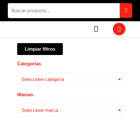
Ir
al
contenido
W
h
a
t
Limpiar filtros
s
a
p
Categorías
p
Seleccione categoría
Marcas
Seleccione marca