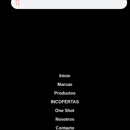
e
t
b
u
o
b
o
e
k
-
f
Inicio
Marcas
Productos
INCOFERTAS
One Shot
Nosotros
Contacto