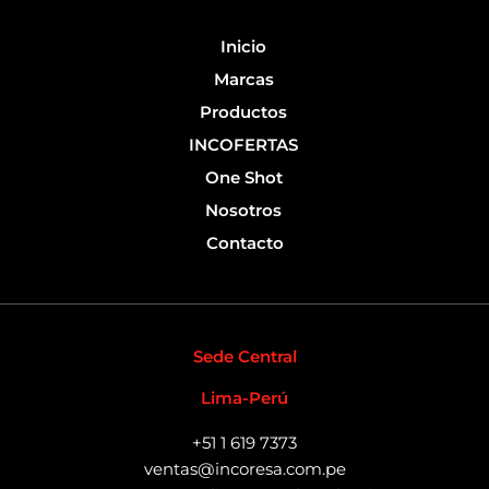
k
-
Inicio
f
Marcas
Productos
INCOFERTAS
One Shot
Nosotros
Contacto
Sede Central
Lima-Perú
+51 1 619 7373
ventas@incoresa.com.pe