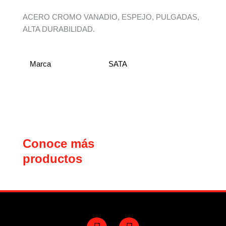
ACERO CROMO VANADIO, ESPEJO, PULGADAS,
ALTA DURABILIDAD.
Marca
SATA
Conoce más
productos
F
Y