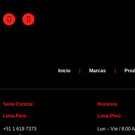
F
Y
a
o
c
u
e
t
b
u
o
b
o
e
k
Inicio
Marcas
Pro
-
f
Sede Central
Horarios
Lima-Perú
Lima-Perú
+51 1 619 7373
Lun – Vie / 8:00 