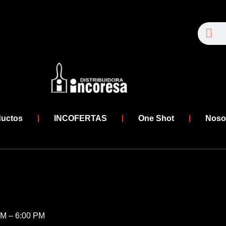
Se
Search
ductos
INCOFERTAS
One Shot
Noso
AM – 6:00 PM