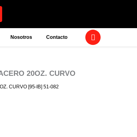
W
Nosotros
Contacto
h
a
t
s
a
ACERO 20OZ. CURVO
p
p
. CURVO [95-IB] 51-082