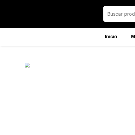
Ir
al
contenido
Inicio
M