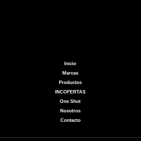
o
b
o
e
k
-
f
Inicio
Marcas
Productos
INCOFERTAS
One Shot
Nosotros
Contacto